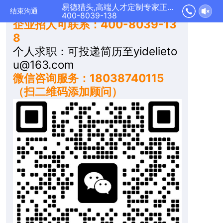
易德猎头,高端人才定制专家正在为您服务
们的VIP客服联系。
结束沟通
400-8039-138
企业招人可联系：400-8039-13
8
个人求职：可投递简历至yidelieto
u@163.com
微信咨询服务：18038740115
（扫二维码添加顾问）